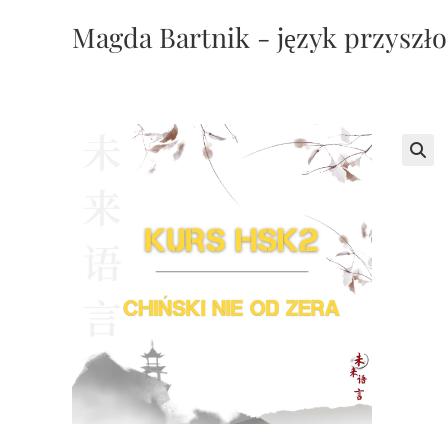
Koniec
Magda Bartnik - język przyszło
treści