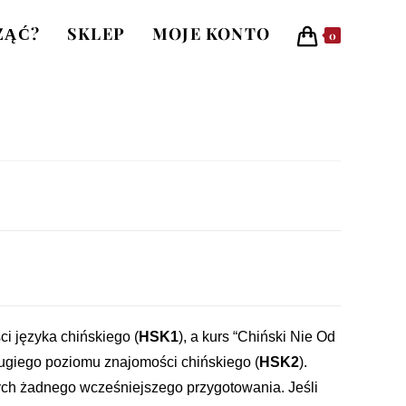
ZĄĆ?
SKLEP
MOJE KONTO
0
i języka chińskiego (
HSK1
), a kurs “Chiński Nie Od
drugiego poziomu znajomości chińskiego (
HSK2
).
ch żadnego wcześniejszego przygotowania. Jeśli