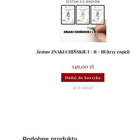
Zestaw ZNAKI CHIŃSKIE I + II + III (trzy części)
149,00
zł
Dodaj do koszyka
język chiński
Podobne produkty