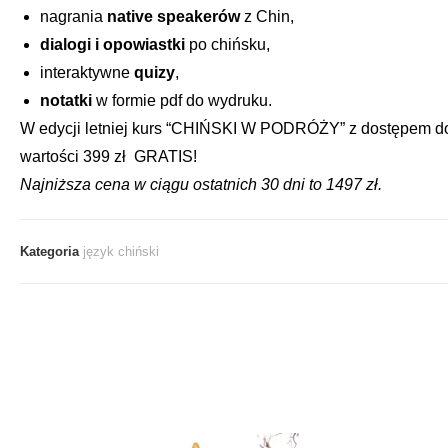
nagrania
native
speakerów
z Chin,
dialogi i opowiastki
po chińsku,
interaktywne
quizy
,
notatki
w formie pdf do wydruku.
W edycji letniej kurs “CHIŃSKI W PODRÓŻY” z dostępem do l
wartości 399 zł GRATIS!
Najniższa cena w ciągu ostatnich 30 dni to 1497 zł.
Kategoria
język chiński