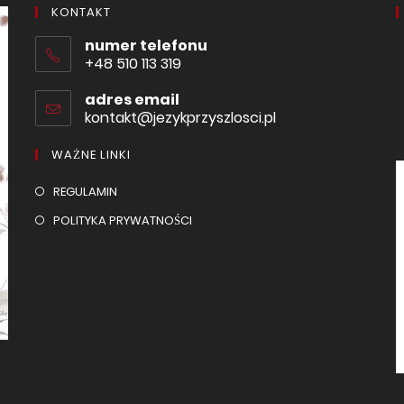
KONTAKT
numer telefonu
+48 510 113 319
adres email
kontakt@jezykprzyszlosci.pl
Opens
in
your
WAŻNE LINKI
application
Opens
REGULAMIN
in
Opens
POLITYKA PRYWATNOŚCI
a
in
new
a
tab
new
tab