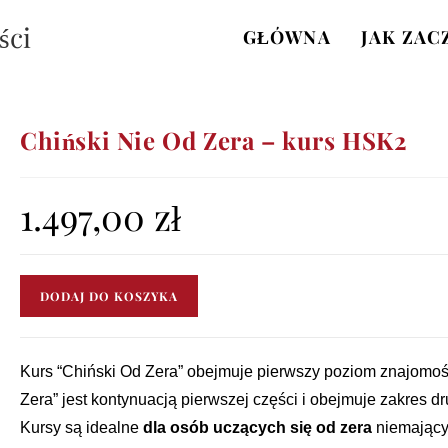
ści
GŁÓWNA
JAK ZAC
Chiński Nie Od Zera – kurs HSK2
1.497,00
zł
ilość
DODAJ DO KOSZYKA
Chiński
Nie
Od
Kurs “Chiński Od Zera” obejmuje pierwszy poziom znajomośc
Zera
Zera” jest kontynuacją pierwszej części i obejmuje zakres 
-
Kursy są idealne
dla osób uczących się od zera
niemający
kurs