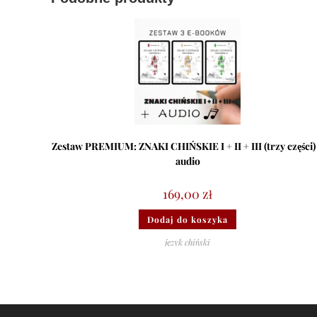
Zestaw PREMIUM: ZNAKI CHIŃSKIE I + II + III (trzy części)
audio
169,00
zł
Dodaj do koszyka
język chiński