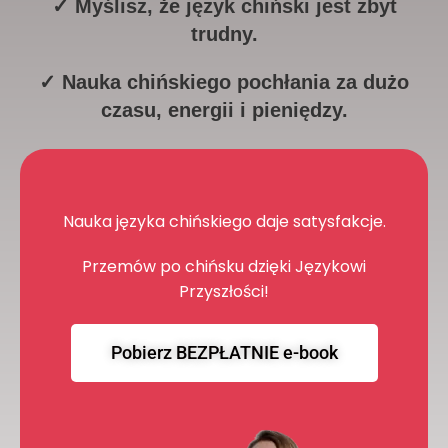
✓ Myślisz, że język chiński jest zbyt
trudny.
✓ Nauka chińskiego pochłania za dużo
czasu, energii i pieniędzy.
Nauka języka chińskiego daje satysfakcje.
Przemów po chińsku dzięki Językowi
Przyszłości!
Pobierz BEZPŁATNIE e-book