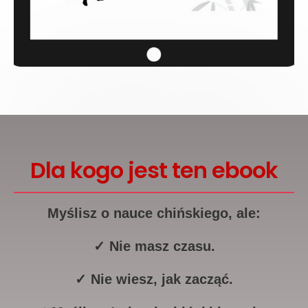
Dla kogo jest ten ebook
Myślisz o nauce chińskiego, ale:
✓ Nie masz czasu.
✓ Nie wiesz, jak zacząć.