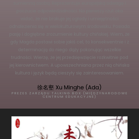
sumienną osobą. Reprezentuje europejską odwagę i
poczucie odpowiedzialności. Na pierwszy rzut oka
widać, że nie brakuje jej ogłady i umiejętności
odnalezienia się w wielokulturowym środowisku. Posiada
pasję i dogłębne zrozumienie kultury chińskiej. Wiem, że
gdy Magda postawi sobie jakiś cel, to konsekwentnie i z
determinacją do niego dąży pokonując wszelkie
trudności. Wierzę, że jej przedsięwzięcie rozkwitnie pod
jej kierownictwem. A upowszechniana przez nią chińska
kultura i język będą cieszyły się zainteresowaniem.
徐名壑 Xu Minghe (Ada)
PREZES ZARZĄDU TALKING BOX (MIĘDZYNARODOWE
CENTRUM EDUKACYJNE)