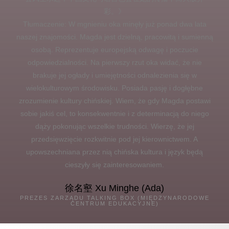
彩。》
Tłumaczenie: W mgnieniu oka minęły już ponad dwa lata
naszej znajomości. Magda jest dzielną, pracowitą i sumienną
osobą. Reprezentuje europejską odwagę i poczucie
odpowiedzialności. Na pierwszy rzut oka widać, że nie
brakuje jej ogłady i umiejętności odnalezienia się w
wielokulturowym środowisku. Posiada pasję i dogłębne
zrozumienie kultury chińskiej. Wiem, że gdy Magda postawi
sobie jakiś cel, to konsekwentnie i z determinacją do niego
dąży pokonując wszelkie trudności. Wierzę, że jej
przedsięwzięcie rozkwitnie pod jej kierownictwem. A
upowszechniana przez nią chińska kultura i język będą
cieszyły się zainteresowaniem.
徐名壑 Xu Minghe (Ada)
PREZES ZARZĄDU TALKING BOX (MIĘDZYNARODOWE
CENTRUM EDUKACYJNE)