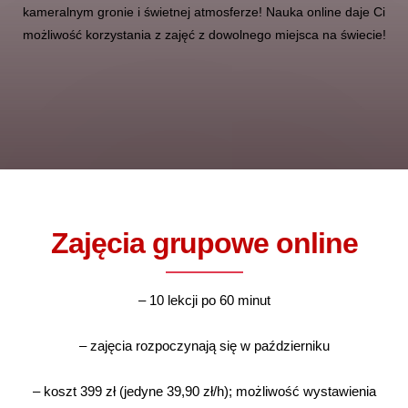
kameralnym gronie i świetnej atmosferze! Nauka online daje Ci
możliwość korzystania z zajęć z dowolnego miejsca na świecie!
Zajęcia grupowe online
– 10 lekcji po 60 minut
– zajęcia rozpoczynają się w październiku
– koszt 399 zł (jedyne 39,90 zł/h); możliwość wystawienia