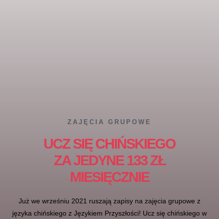
ZAJĘCIA GRUPOWE
UCZ SIĘ CHIŃSKIEGO
ZA JEDYNE 133 ZŁ
MIESIĘCZNIE
Już we wrześniu 2021 ruszają zapisy na zajęcia grupowe z
języka chińskiego z Językiem Przyszłości! Ucz się chińskiego w