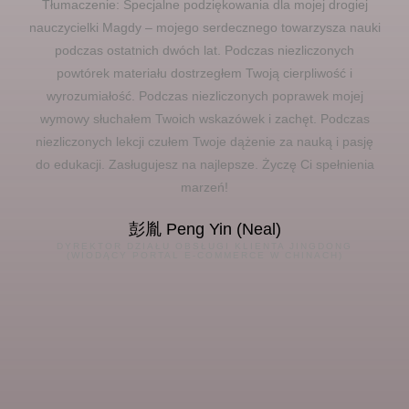
Tłumaczenie: Specjalne podziękowania dla mojej drogiej
nauczycielki Magdy – mojego serdecznego towarzysza nauki
podczas ostatnich dwóch lat. Podczas niezliczonych
powtórek materiału dostrzegłem Twoją cierpliwość i
wyrozumiałość. Podczas niezliczonych poprawek mojej
wymowy słuchałem Twoich wskazówek i zachęt. Podczas
niezliczonych lekcji czułem Twoje dążenie za nauką i pasję
do edukacji. Zasługujesz na najlepsze. Życzę Ci spełnienia
marzeń!
彭胤 Peng Yin (Neal)
DYREKTOR DZIAŁU OBSŁUGI KLIENTA JINGDONG
(WIODĄCY PORTAL E-COMMERCE W CHINACH)