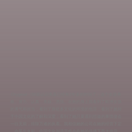
Oryginał:《转眼认识美嘉已经有2年多的时间了，这个女孩勇
敢、努力、认真、美丽、洒脱。在她的身上我看到了欧洲女孩
的勇气和担当；看到了身处多文化的环境的包容；看到了她对
于中国文化的了解和深爱；看到了她只要遇到想做的事情便会
一往无前，排除万难的执着。我相信她的公司在她的经营下定
会风生水起，中国文化与语言也会在她的传播下而大放异