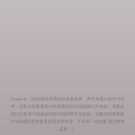
Oryginał:《特别感谢亲爱的的美嘉老师，两年来暖心的学习陪
伴，无数次的重复练习中我看到您对我的耐心与包容；无数次
的纠正复读中我体会到您对我的指导与鼓励；无数次的课堂教
学中我感受您对教育的追求和热爱，不负每一份热爱.愿您梦想
成真！》