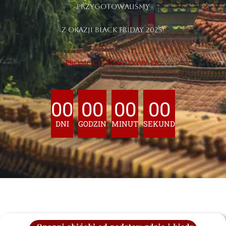
przygotowaliśmy​
z okazji Black Friday 2025!
PROMOCJĘ KOŃCZYMY ZA:
00
00
00
00
DNI
GODZIN
MINUT
SEKUND