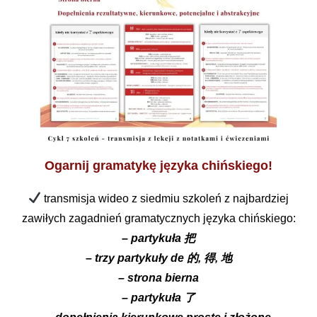
Ogarnij gramatykę języka chińskiego!
transmisja wideo z siedmiu szkoleń z najbardziej
zawiłych zagadnień gramatycznych języka chińskiego:
– partykuła 把
– trzy partykuły de 的, 得, 地
– strona bierna
– partykuła 了