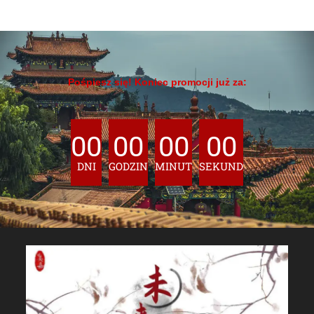
Pośpiesz się! Koniec promocji już za:
00
00
00
00
DNI
GODZIN
MINUT
SEKUND