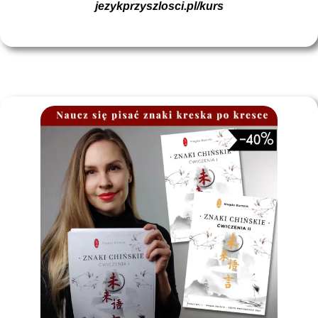
jezykprzyszlosci.pl/kurs